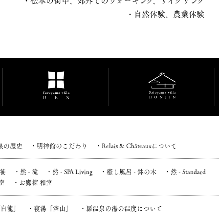
・松本の街中、郊外でのウォーキング、サイクリング
・自然体験、農業体験 
泉の歴史
明神館のこだわり
Relais & Châteauxについて
 笹
然 - 滝
然 - SPA Living
癒し風呂 - 鉢の木
然 - Standard
室
お鷹棟 和室
「白龍」
寝湯「空山」
扉温泉の湯の温度について