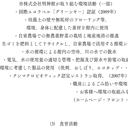
※株式会社明神館が取り組む環境活動（一部）
・国際エコラベル「グリーンキー」認証（2009年）
・珪藻土の壁や無垢材のフローリング等、
環境、身体に配慮した素材を館内に使用
・自家農場での無農薬野菜の栽培と地産地消の推進
ゴミを肥料としてリサイクルし、自家農場で活用する循環シ
・水の循環による館内の空冷、川の水での散水
電気、水の使用量の適切な管理・把握及び節水や節電の取
境に考慮した製品の使用 （洗剤、おしぼり、エコカップ・・
・クシマクロビオティック認定レストラン取得。（2007年
員によるごみ拾いや環境整備
お客様へ環境の取組みを案
ームページ・フロント・館内
⑶ 食育活動