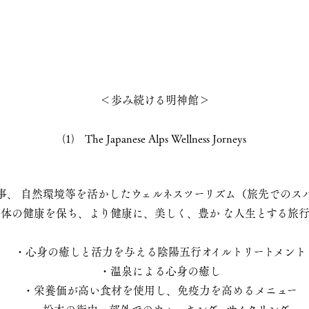
＜歩み続ける明神館＞
⑴ The Japanese Alps Wellness Jorneys
、 自然環境等を活かしたウェルネスツーリズム（旅先でのスパ
体の健康を保ち、より健康に、美しく、豊か な人生とする旅行
・心身の癒しと活力を与える陰陽五行オイルトリートメント
・温泉による心身の癒し
・栄養価が高い食材を使用し、免疫力を高めるメニュー