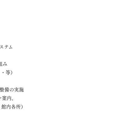
ステム
組み
・等）
）
の実施
内。
各所）