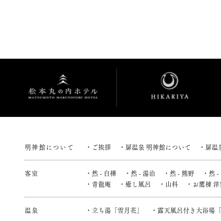
明神館について
ご挨拶
扉温泉 明神館について
扉温
客室
然 - 白樺
然 - 湯治
然 - 熊野
然 -
青龍庵
癒し風呂
山科
お鷹棟 洋
温泉
立ち湯「雪月花」
露天風呂付き大浴場